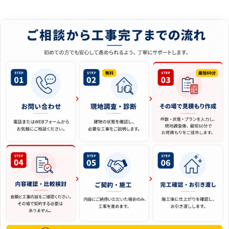
ご
FLOW
初
相
め
て
談
の
か
方
ら
で
工
も
事
安
完
心
し
了
て
ま
進
で
め
の
ら
流
れ