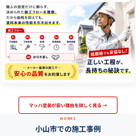
を
落
と
さ
な
い
理
由
マッハ塗装が安い理由を詳しく見る →
WORKS
小山市での施工事例