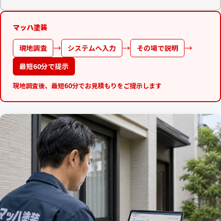
マッハ塗装
→
→
→
現地調査
システムへ入力
その場で説明
最短60分で提示
現地調査後、最短60分でお見積もりをご提示します