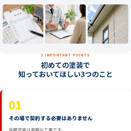
ん
な
不
安
は
あ
3 IMPORTANT POINTS
り
初めての塗装で
ま
知っておいてほしい3つのこと
せ
ん
か？
01
その場で契約する必要はありません
外壁塗装は高額な工事です。