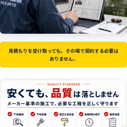
見積もりを受け取っても、その場で契約する必要は
ありません。
安
QUALITY
STANDARD
く
て
も、
品
質