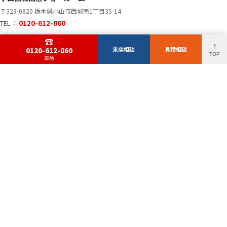
〒323-0820 栃木県小山市西城南1丁目35-14
TEL：
0120-612-060
☎
↑
来店相談
見積相談
0120-612-060
TOP
電話
サイト情報
トップページ
スタッフ・職人紹介
会社概要
初めての塗装の方へ
マッハ塗装が安い理由
中古住宅を購入した方へ
ハウスメーカーより
よくある質問
費用を抑えられる理由
来店相談予約
99.8万円プランについて
お問い合わせ
概算金額シミュレーション
プライバシーポリシー
外壁塗装33万円〜とは？
マッハ通信
施工事例
お客様の声
© 2026 マッハ塗装 小山西城南店. All Rights Reserved.