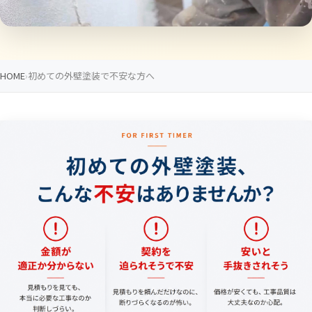
HOME
初めての外壁塗装で不安な方へ
初
FOR
FIRST
め
TIMER
て
の
外
壁
塗
装、
こ