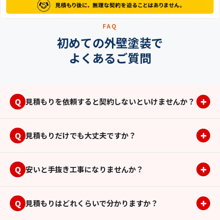
れ
る
よ
FAQ
う、
初めての外壁塗装で
丁
よくあるご質問
寧
に
サ
ポ
+
Q
見積もりを依頼すると契約しないといけませんか？
ー
ト
+
Q
見積もりだけでも大丈夫ですか？
し
ま
す。
+
Q
安いと手抜き工事になりませんか？
+
Q
見積もりはどれくらいで分かりますか？